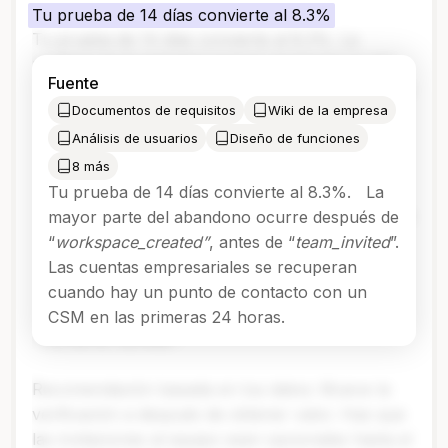
Tu prueba de 14 días convierte al 8.3%
Tu prueba de 14 días convierte al 8.3%. La
mediana de la industria para tu segmento es del
Fuente
18.7%. ¿La brecha? Tres momentos críticos: Paso
Documentos de requisitos
Wiki de la empresa
2: Verificación de correo electrónico antes de
obtener valor → 34% de abandono; Paso 5:
Análisis de usuarios
Diseño de funciones
Invitación al equipo requerida al inicio → 41%
8 más
nunca la completa y Paso 7: Configuración de
Tu prueba de 14 días convierte al 8.3%. La
integración sin opción de omitir → 28% abandona.
mayor parte del abandono ocurre después de
Patrones exitosos de productos similares; Slack:
“
workspace_created”
, antes de “
team_invited
”.
Muestra valor primero, verifica después → 2.4x
Las cuentas empresariales se recuperan
aumento en la activación. Linear: Revelación
cuando hay un punto de contacto con un
progresiva de funciones → 67% alcanzan el
CSM en las primeras 24 horas.
"momento eureka".
Recomendación basada en tus datos: Mueve la
verificación a después de obtener valor. Haz que
las invitaciones al equipo sean opcionales hasta el